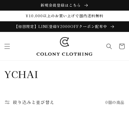
コンテ
新規会員登録はこちら
ンツに
進む
¥10,000以上のお買い上げで国内送料無料
【初回限定】LINE登録¥2000OFFクーポン配布中
カ
ー
ト
コ
YCHAI
レ
ク
絞り込みと並び替え
0個の商品
シ
ョ